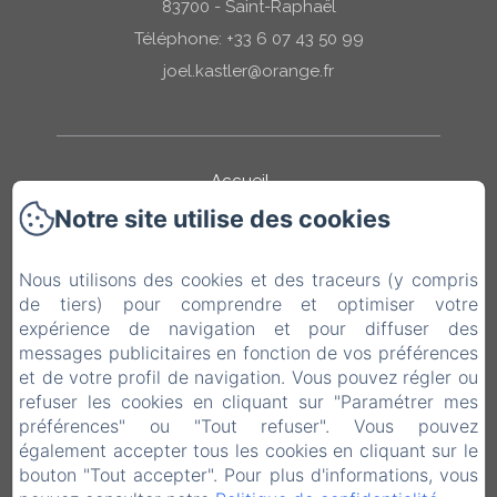
83700 - Saint-Raphaël
Téléphone: +33 6 07 43 50 99
joel.kastler@orange.fr
Accueil
Notre site utilise des cookies
Chambres
Nous utilisons des cookies et des traceurs (y compris
Equipements
de tiers) pour comprendre et optimiser votre
expérience de navigation et pour diffuser des
Tourisme
messages publicitaires en fonction de vos préférences
et de votre profil de navigation. Vous pouvez régler ou
Tarifs
refuser les cookies en cliquant sur "Paramétrer mes
préférences" ou "Tout refuser". Vous pouvez
Livre d'or
également accepter tous les cookies en cliquant sur le
bouton "Tout accepter". Pour plus d'informations, vous