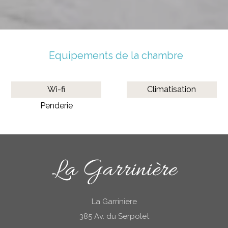
Equipements de la chambre
Wi-fi
Climatisation
Penderie
La Garrinière
La Garriniere
385 Av. du Serpolet