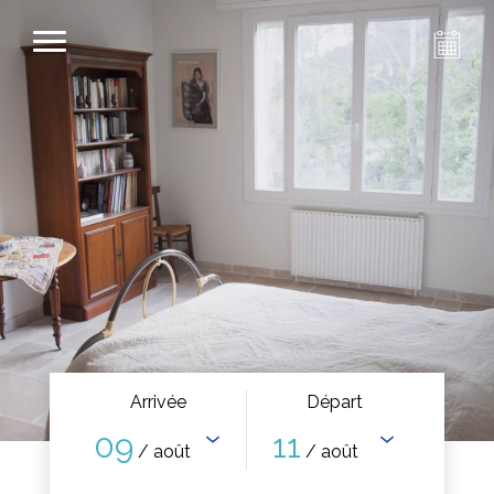
Arrivée
Départ
09
11
/ août
/ août