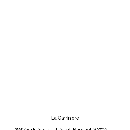
La Garriniere
385 Av. du Serpolet, Saint-Raphaël, 83700,