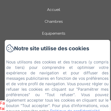
Accueil
Chambres
Equipements
Tourisme
Notre site utilise des cookies
Tarifs
Nous utilisons des cookies et des traceurs (y compris
de tiers) pour comprendre et optimiser votre
Livre d'or
expérience de navigation et pour diffuser des
messages publicitaires en fonction de vos préférences
Contact et accès
et de votre profil de navigation. Vous pouvez régler ou
refuser les cookies en cliquant sur "Paramétrer mes
préférences" ou "Tout refuser". Vous pouvez
Créé par Amenitiz
également accepter tous les cookies en cliquant sur le
Failed to load BookingEngine/index: Loading chunk 93
bouton "Tout accepter". Pour plus d'informations, vous
failed. (missing: